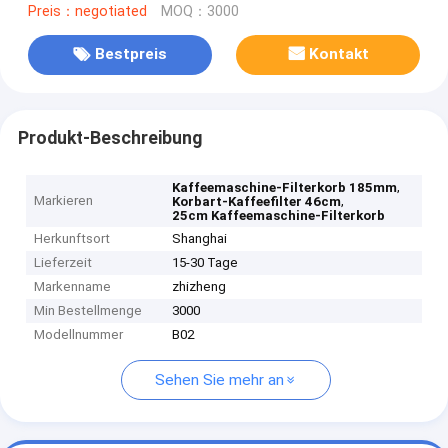
Preis：negotiated
MOQ：3000
Bestpreis
Kontakt
Produkt-Beschreibung
,
Kaffeemaschine-Filterkorb 185mm
Markieren
,
Korbart-Kaffeefilter 46cm
25cm Kaffeemaschine-Filterkorb
Herkunftsort
Shanghai
Lieferzeit
15-30 Tage
Markenname
zhizheng
Min Bestellmenge
3000
Modellnummer
B02
Sehen Sie mehr an