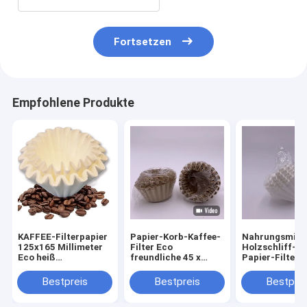
Fortsetzen
Empfohlene Produkte
KAFFEE-Filterpapier
Papier-Korb-Kaffee-
Nahrungsmitte
125x165 Millimeter
Filter Eco
Holzschliff-Ko
Eco heiß
freundliche 45 x
Papier-Filter f
versiegelbares
150mm des
1 - 12 Schalen
Wegwerf
Holzschliff-ISO9001
Kaffee
Bestpreis
Bestpreis
Bestprei