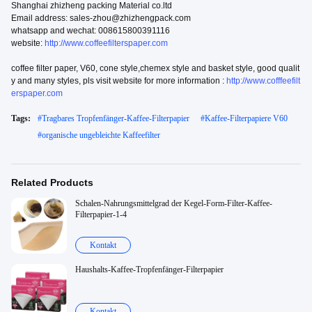
Shanghai zhizheng packing Material co.ltd
Email address: sales-zhou@zhizhengpack.com
whatsapp and wechat: 008615800391116
website:
http://www.coffeefilterspaper.com
coffee filter paper, V60, cone style,chemex style and basket style, good qualit
y and many styles, pls visit website for more information :
http://www.cofffeefilt
erspaper.com
Tags:
#
Tragbares Tropfenfänger-Kaffee-Filterpapier
#
Kaffee-Filterpapiere V60
#
organische ungebleichte Kaffeefilter
Related Products
Schalen-Nahrungsmittelgrad der Kegel-Form-Filter-Kaffee-
Filterpapier-1-4
Kontakt
Haushalts-Kaffee-Tropfenfänger-Filterpapier
Kontakt