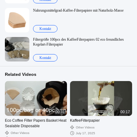
Nahrungsmittelgrad-Kaffee-Filterpapiere mit Naturholz-Masse
Kontakt
Filtergröße 100pcs des KaffeeFilterpapiers 02 eco freundliches
Kegelart-Filterpapier
Kontakt
Related Videos
00:31
00:17
Eco Coffee Filter Papers Basket Heat
KaffeeFilterpapier
Sealable Disposable
Other Videos
Other Videos
July 17, 2025