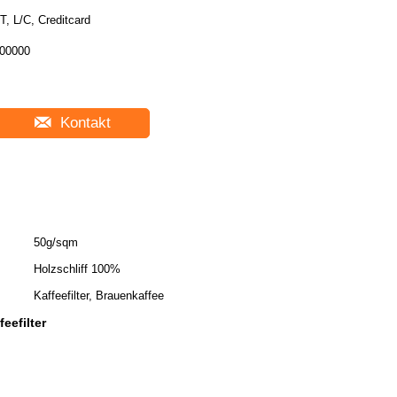
T, L/C, Creditcard
00000
Kontakt
50g/sqm
Holzschliff 100%
Kaffeefilter, Brauenkaffee
eefilter