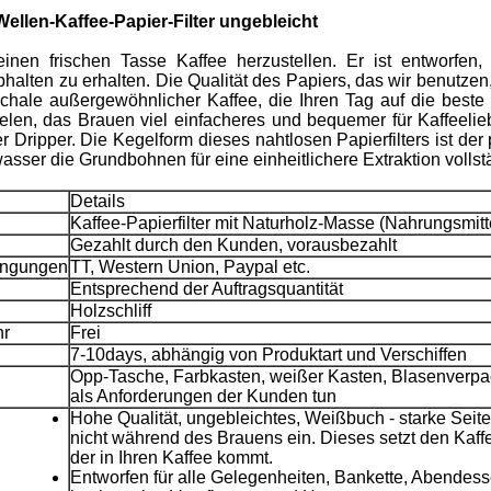
llen-Kaffee-Papier-Filter ungebleicht
, einen frischen Tasse Kaffee herzustellen. Er ist entwor
lten zu erhalten. Die Qualität des Papiers, das wir benutzen,
 Schale außergewöhnlicher Kaffee, die Ihren Tag auf die beste
zielen, das Brauen viel einfacheres und bequemer für Kaffeel
Dripper. Die Kegelform dieses nahtlosen Papierfilters ist der
sser die Grundbohnen für eine einheitlichere Extraktion vollstä
Details
Kaffee-Papierfilter mit Naturholz-Masse (Nahrungsmitt
Gezahlt durch den Kunden, vorausbezahlt
ingungen
TT, Western Union, Paypal etc.
Entsprechend der Auftragsquantität
Holzschliff
hr
Frei
7-10days, abhängig von Produktart und Verschiffen
Opp-Tasche, Farbkasten, weißer Kasten, Blasenverp
als Anforderungen der Kunden tun
Hohe Qualität, ungebleichtes, Weißbuch - starke Seite
nicht während des Brauens ein. Dieses setzt den Kaff
der in Ihren Kaffee kommt.
Entworfen für alle Gelegenheiten, Bankette, Abendess