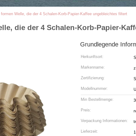
ormen Welle, die der 4 Schalen-Korb-Papier-Kaffee ungebleichtes filtert
e, die der 4 Schalen-Korb-Papier-Kaffe
Grundlegende Infor
Herkunftsort:
S
Markenname:
z
Zertifizierung:
S
Modellnummer:
U
Min Bestellmenge:
3
Preis:
n
Verpackung Informationen:
t
Lieferzeit:
1