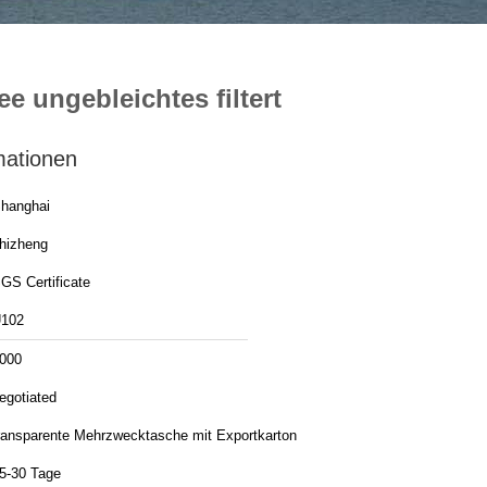
e ungebleichtes filtert
mationen
hanghai
hizheng
GS Certificate
102
000
egotiated
ransparente Mehrzwecktasche mit Exportkarton
5-30 Tage