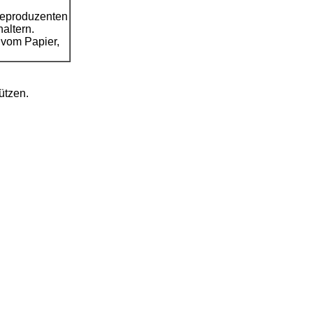
feeproduzenten
haltern.
 vom Papier,
ützen.