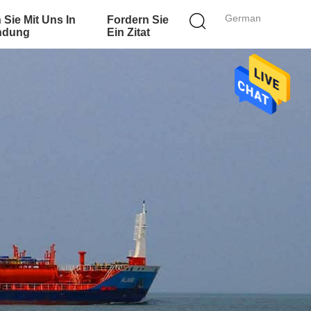
German
 Sie Mit Uns In
Fordern Sie
ndung
Ein Zitat