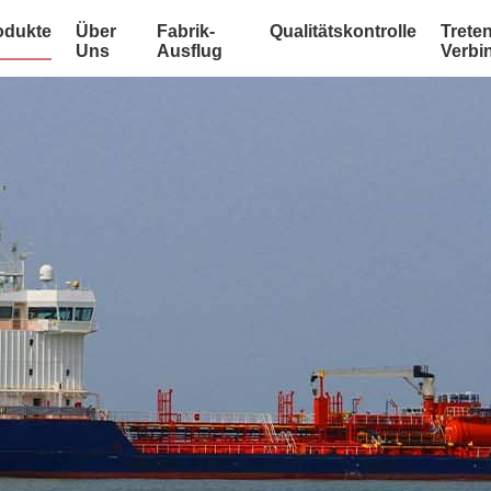
odukte
Über
Fabrik-
Qualitätskontrolle
Treten
Uns
Ausflug
Verbi