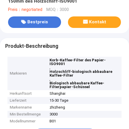
150mm des Holzschliff-ISO9001
Preis：negotiated
MOQ：3000
Bestpreis
Kontakt
Produkt-Beschreibung
Korb-Kaffee-Filter des Papier-
ISO9001
,
Holzschliff-biologisch abbaubare
Markieren
Kaffee-Filter
,
Biologisch abbaubare Kaffee-
Filterpapier-Schüssel
Herkunftsort
Shanghai
Lieferzeit
15-30 Tage
Markenname
zhizheng
Min Bestellmenge
3000
Modellnummer
B01