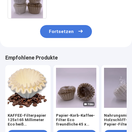
- 8 Schalen Größen-200 x 80
Millimeter
Fortsetzen
Empfohlene Produkte
KAFFEE-Filterpapier
Papier-Korb-Kaffee-
Nahrungsmitte
125x165 Millimeter
Filter Eco
Holzschliff-Ko
Eco heiß
freundliche 45 x
Papier-Filter f
versiegelbares
150mm des
1 - 12 Schalen