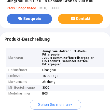
Jungfrau-B03 für 6 - 8 Schalen Größen-200 x 80
Millimeter
Preis：negotiated
MOQ：3000
Bestpreis
Kontakt
Produkt-Beschreibung
Jungfrau-Holzschliff-Korb-
Filterpapier
Markieren
,
,
200 x 80mm Kaffee-Filterpapier
Holzschliff-Schüssel-Kaffee-
Filterpapier
Herkunftsort
Shanghai
Lieferzeit
15-30 Tage
Markenname
zhizheng
Min Bestellmenge
3000
Modellnummer
B03
Sehen Sie mehr an