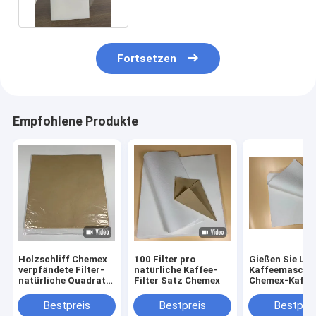
auf
Fortsetzen
Empfohlene Produkte
Holzschliff Chemex
100 Filter pro
Gießen Sie übe
verpfändete Filter-
natürliche Kaffee-
Kaffeemaschi
natürliche Quadrat-
Filter Satz Chemex
Chemex-Kaffe
einheitliche
Filter 28x28c
Extraktion
Bestpreis
Bestpreis
Bestprei