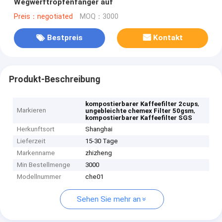
Wegwerftropfenfänger auf
Preis：negotiated
MOQ：3000
Bestpreis
Kontakt
Produkt-Beschreibung
,
kompostierbarer Kaffeefilter 2cups
Markieren
,
ungebleichte chemex Filter 50gsm
kompostierbarer Kaffeefilter SGS
Herkunftsort
Shanghai
Lieferzeit
15-30 Tage
Markenname
zhizheng
Min Bestellmenge
3000
Modellnummer
che01
Sehen Sie mehr an