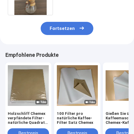
Papier-Kaffee-Filter
Fortsetzen
Empfohlene Produkte
Holzschliff Chemex
100 Filter pro
Gießen Sie übe
verpfändete Filter-
natürliche Kaffee-
Kaffeemaschi
natürliche Quadrat-
Filter Satz Chemex
Chemex-Kaffe
einheitliche
Filter 28x28c
Extraktion
Bestpreis
Bestpreis
Bestprei