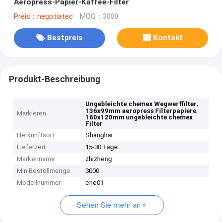
Aeropress-Papier-Kaffee-Filter
Preis：negotiated
MOQ：3000
Bestpreis
Kontakt
Produkt-Beschreibung
,
Ungebleichte chemex Wegwerffilter
,
136x99mm aeropress Filterpapiere
Markieren
160x120mm ungebleichte chemex
Filter
Herkunftsort
Shanghai
Lieferzeit
15-30 Tage
Markenname
zhizheng
Min Bestellmenge
3000
Modellnummer
che01
Sehen Sie mehr an