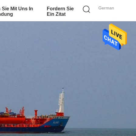
German
 Sie Mit Uns In
Fordern Sie
ndung
Ein Zitat