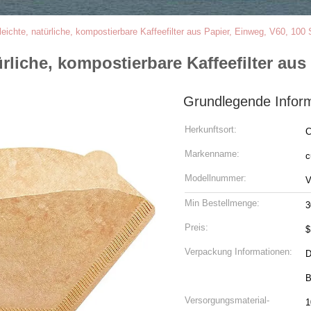
eichte, natürliche, kompostierbare Kaffeefilter aus Papier, Einweg, V60, 100
rliche, kompostierbare Kaffeefilter aus
Grundlegende Infor
Herkunftsort:
C
Markenname:
c
Modellnummer:
V
Min Bestellmenge:
3
Preis:
$
Verpackung Informationen:
D
B
Versorgungsmaterial-
1