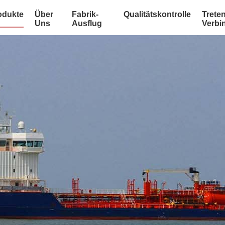
odukte
Über
Fabrik-
Qualitätskontrolle
Treten
Uns
Ausflug
Verbi