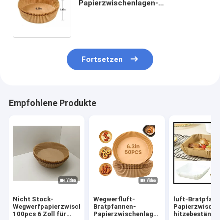
Papierzwischenlagen-
Nahrungsmittelgrad Tabletex nicht
Backpapier
Fortsetzen
Empfohlene Produkte
Nicht Stock-
Wegwerfluft-
luft-Bratpfan
Wegwerfpapierzwischenlage
Bratpfannen-
Papierzwische
100pcs 6 Zoll für
Papierzwischenlagen
hitzebeständi