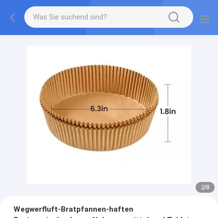
2
/
8
Wegwerfluft-Bratpfannen-haften