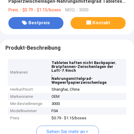
Papierzwischenlagen-Nahrungsmittelgrad Tabletex
nicht Backpapier
Preis：$0.79 - $1.15/boxes
MOQ：3000
Bestpreis
Kontakt
Produkt-Beschreibung
,
Tabletex haften nicht Backpapier
Bratpfannen-Zwischenlagen der
Luft-7.9inch
Markieren
,
Nahrungsmittelgrad-
Wegwerfpapierzwischenlage
Herkunftsort
Shanghai, China
Markenname
OEM
Min Bestellmenge
3000
Modellnummer
F04
Preis
$0.79 - $1.15/boxes
Sehen Sie mehr an