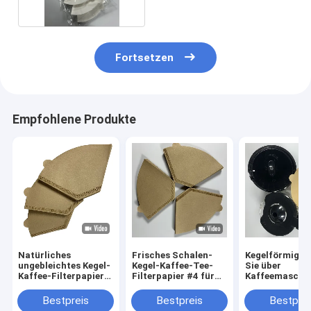
Fortsetzen
Empfohlene Produkte
Natürliches
Frisches Schalen-
Kegelförmig g
ungebleichtes Kegel-
Kegel-Kaffee-Tee-
Sie über
Kaffee-Filterpapier
Filterpapier #4 für
Kaffeemaschi
Wegwerf-
Halter-Filter
Kaffee-Filterp
100PCS/Kasten
Nahrungsmitt
Bestpreis
Bestpreis
Bestprei