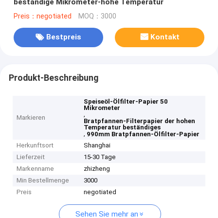
beständige Mikrometer-hohe Temperatur
Preis：negotiated
MOQ：3000
Bestpreis
Kontakt
Produkt-Beschreibung
Speiseöl-Ölfilter-Papier 50
Mikrometer
,
Markieren
Bratpfannen-Filterpapier der hohen
Temperatur beständiges
,
990mm Bratpfannen-Ölfilter-Papier
Herkunftsort
Shanghai
Lieferzeit
15-30 Tage
Markenname
zhizheng
Min Bestellmenge
3000
Preis
negotiated
Sehen Sie mehr an