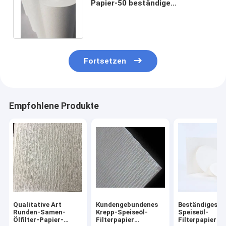
Papier-50 beständige
Mikrometer-hohe Temperatur
Fortsetzen
Empfohlene Produkte
Qualitative Art
Kundengebundenes
Beständiges
Runden-Samen-
Krepp-Speiseöl-
Speiseöl-
Ölfilter-Papier-
Filterpapier
Filterpapier-