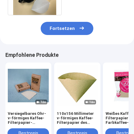
Millimeter
Fortsetzen
Empfohlene Produkte
Versiegelbares Ohr-
110x156 Millimeter
Weißes Kaffee
v-förmiges Kaffee-
v-förmiges Kaffee-
Filterpapier de
Filterpapier-
Filterpapier des
Farbkaffee-
Getränkewerkzeug
Kaffee-Filterpapier-
Filterpapier-
V01
natürliches V
Bestpreis
Bestpreis
Bestprei