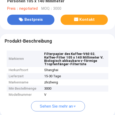
Personen 105 x 140 Millimeter
Preis：negotiated
MOQ：3000
Bestpreis
Kontakt
Produkt-Beschreibung
,
Filterpapier des Kaffee-V60 02
,
Kaffee-Filter 105 x 140 Millimeter V
Markieren
Biologisch abbaubare v-förmige
Tropfenfänger-Filtertüte
Herkunftsort
Shanghai
Lieferzeit
15-30 Tage
Markenname
zhizheng
Min Bestellmenge
3000
Modellnummer
V
Sehen Sie mehr an