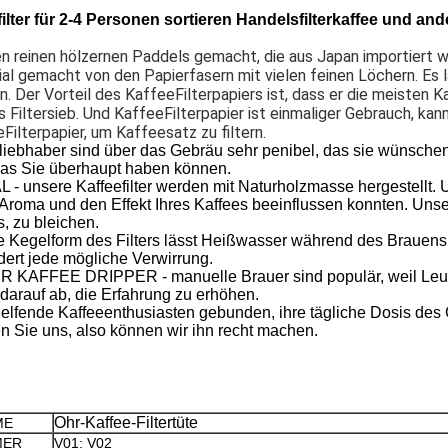
filter für 2-4 Personen sortieren Handelsfilterkaffee und ande
 reinen hölzernen Paddels gemacht, die aus Japan importiert w
erial gemacht von den Papierfasern mit vielen feinen Löchern. E
 Der Vorteil des KaffeeFilterpapiers ist, dass er die meisten Ka
iltersieb. Und KaffeeFilterpapier ist einmaliger Gebrauch, kan
ilterpapier, um Kaffeesatz zu filtern.
r sind über das Gebräu sehr penibel, das sie wünschen. Uns
 das Sie überhaupt haben können.
e Kaffeefilter werden mit Naturholzmasse hergestellt. Unse
roma und den Effekt Ihres Kaffees beeinflussen konnten. Unser P
, zu bleichen.
form des Filters lässt Heißwasser während des Brauens gle
dert jede mögliche Verwirrung.
DRIPPER - manuelle Brauer sind populär, weil Leute erh
t darauf ab, die Erfahrung zu erhöhen.
nde Kaffeeenthusiasten gebunden, ihre tägliche Dosis des G
ren Sie uns, also können wir ihn recht machen.
Ohr-Kaffee-Filtertüte
ME
MER
V01; V02