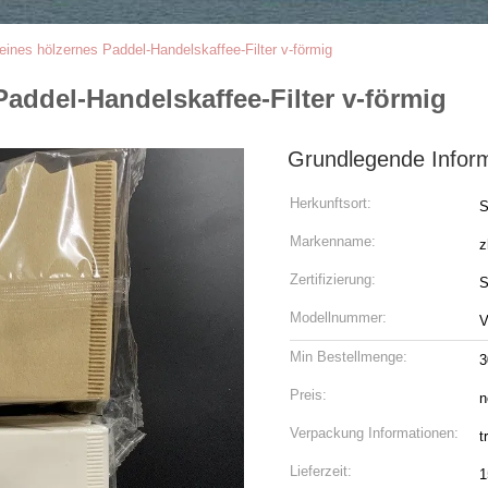
eines hölzernes Paddel-Handelskaffee-Filter v-förmig
Paddel-Handelskaffee-Filter v-förmig
Grundlegende Infor
Herkunftsort:
S
Markenname:
z
Zertifizierung:
S
Modellnummer:
Min Bestellmenge:
3
Preis:
n
Verpackung Informationen:
t
Lieferzeit:
1