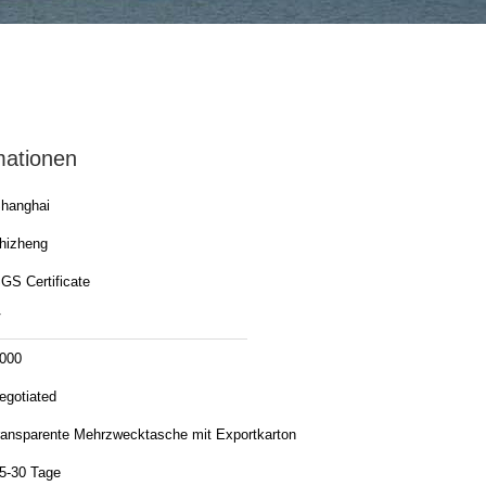
mationen
hanghai
hizheng
GS Certificate
V
000
egotiated
ransparente Mehrzwecktasche mit Exportkarton
5-30 Tage