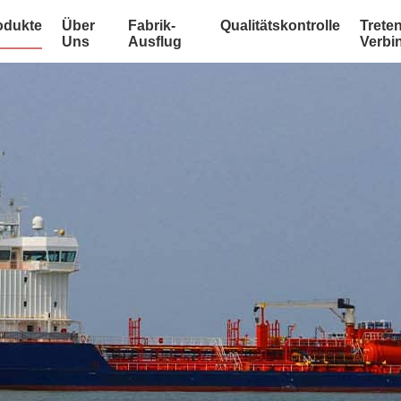
odukte
Über
Fabrik-
Qualitätskontrolle
Treten
Uns
Ausflug
Verbi