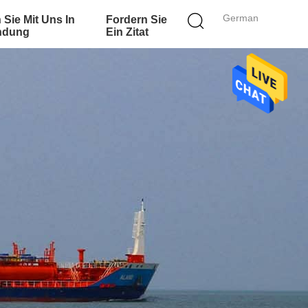
German
 Sie Mit Uns In
Fordern Sie
ndung
Ein Zitat