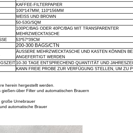
KAFFEE-FILTERPAPIER
100*147MM; 110*156MM
WEISS UND BROWN
50-53G/SQM
100PC/BAG ODER 40PC/BAG MIT TRANSPARENTER
MEHRZWECKTASCHE
SSE
53*57*39CM
200-300 BAGS/CTN
ÄUSSERE MEHRZWECKTASCHE UND KASTEN KÖNNEN B
T
ANGEFERTIGT WERDEN
GSZEIT
10-30 TAGE ENTSPRECHEND QUANTITÄT UND JAHRESZE
KANN FREIE PROBE ZUR VERFÜGUNG STELLEN, UM ZU 
re herein hergestellt werden.
s gießen-über Filter und automatischen Brauern
e große Urnebrauer
r und automatische Brauer