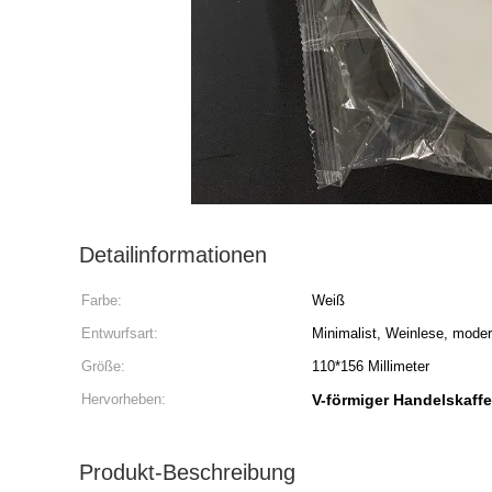
Detailinformationen
Farbe:
Weiß
Entwurfsart:
Minimalist, Weinlese, mode
Größe:
110*156 Millimeter
Hervorheben:
V-förmiger Handelskaffe
Produkt-Beschreibung