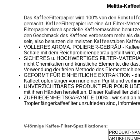
Melitta-Kaffee
Das KaffeeFilterpapier wird 100% von den Rohstoffen
gemacht. KaffeeFilterpapier ist eine Art Filter-Mat
Filterpapier durch spezielle Kaffeemaschine benutzen.
den Geschmack des Kaffees verbessern mehr als das F
sein, also benutzen die meisten Kaffeestuben KaffeeF
VOLLERES AROMA, POLIERER-GEBRÄU - Kaffeeliebhabe
Schale mit dem Reichprobierengebräu gefüllt wird,
SICHERES u. HOCHWERTIGES FILTER-MATERIAL - unser
nicht Chemikalien und künstliche Elemente, die das A
Verwendung der freien Methode des Elementarchlors
GEFORMT FÜR EINHEITLICHE EXTRAKTION - die Kegel
Kaffeetropfenfänger von nur einem Punkt und verhin
UNVERZICHTBARES PRODUKT FÜR POUR ÜBER KAFFEE 
mit ihren Händen herstellten. Dieser Kaffeefilter ziel
ZUFRIEDENHEITSGARANTIE 100% - wir sind an helfe
Tropfenfängerkaffeefilter unzufrieden sind, informie
V-förmige Kaffee-Filter-Spezifikationen:
PRODUKT-NA
ARTIKELNUM