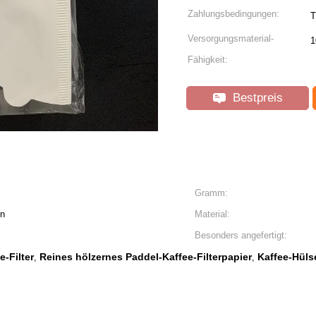
Zahlungsbedingungen:
T
Versorgungsmaterial-
1
Fähigkeit:
Bestpreis
Gramm:
rn
Material:
Besonders angefertigt:
e-Filter
Reines hölzernes Paddel-Kaffee-Filterpapier
Kaffee-Hülse
,
,