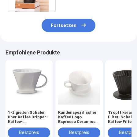
Fortsetzen
Empfohlene Produkte
1-2 gießen Schalen
Kundenspezifischer
Tropft kerami
über Kaffee Dripper-
Kaffee Logo
Filter-Schalen
Kaffee-
Espresso Ceramics
Kaffee-Filter
Filterzubehör-
V60 Dripper-
des Kaffee-V6
keramischen Kaffee
Tropfenfänger-
Kaffee-Filter-
Bestpreis
Bestpreis
Bestprei
Dripper
Filter-Schalen-Satz