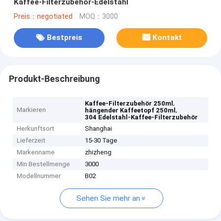
Kaffee-Filterzubehör-Edelstahl
Preis：negotiated
MOQ：3000
Bestpreis
Kontakt
Produkt-Beschreibung
,
Kaffee-Filterzubehör 250ml
Markieren
,
hängender Kaffeetopf 250ml
304 Edelstahl-Kaffee-Filterzubehör
Herkunftsort
Shanghai
Lieferzeit
15-30 Tage
Markenname
zhizheng
Min Bestellmenge
3000
Modellnummer
B02
Sehen Sie mehr an