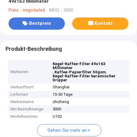
49x163 Millimeter
Preis：negotiated
MOQ：3000
Bestpreis
Kontakt
Produkt-Beschreibung
Kegel-Kaffee-Filter 49x163
Millimeter
Markieren
,
,
Kaffee-Papierfilter 50gsm
Kegel-Kaffee-Filter keramischer
Dripper
Herkunftsort
Shanghai
Lieferzeit
15-30 Tage
Markenname
zhizheng
Min Bestellmenge
3000
Modellnummer
U102
Sehen Sie mehr an