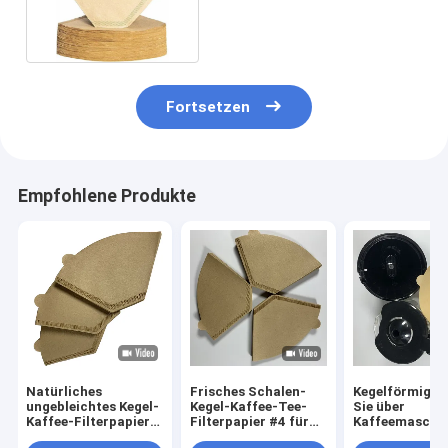
49x163 Millimeter
Fortsetzen
Empfohlene Produkte
Natürliches
Frisches Schalen-
Kegelförmig g
ungebleichtes Kegel-
Kegel-Kaffee-Tee-
Sie über
Kaffee-Filterpapier
Filterpapier #4 für
Kaffeemaschi
Wegwerf-
Halter-Filter
Kaffee-Filterp