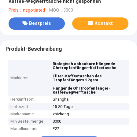
Kaffee-Wegwerftasche nicht gesponnen
Preis：negotiated
MOQ：3000
Bestpreis
Kontakt
Produkt-Beschreibung
Biologisch abbaubare hängende
Ohrtropfenfänger-Kaffeetasche
,
Filter-Kaffeetaschen des
Markieren
Tropfenfängers 27gsm
,
Hängende Ohrtropfenfänger-
Kaffeewegwerftasche
Herkunftsort
Shanghai
Lieferzeit
15-30 Tage
Markenname
zhizheng
Min Bestellmenge
3000
Modellnummer
E27