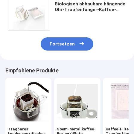
Biologisch abbaubare hängende
Ohr-Tropfenfänger-Kaffee-
Wegwerftasche nicht
gesponnen
Fortsetzen
Empfohlene Produkte
Tragbares
Soem-Metallkaffee-
Kaffee-Filter-
kundenspezifisches
Brauer-White
Tropfenfänger