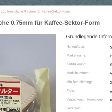
e Eco freundliche 0.75mm für Kaffee-Sektor-Form
iche 0.75mm für Kaffee-Sektor-Form
Grundlegende Infor
Herkunftsort:
S
Markenname:
z
Zertifizierung:
S
Modellnummer:
V
Min Bestellmenge:
3
Preis:
n
Verpackung Informationen:
t
Lieferzeit:
1