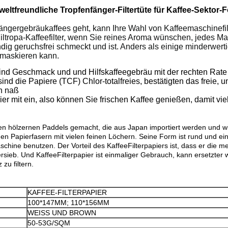
eltfreundliche Tropfenfänger-Filtertüte für Kaffee-Sektor-
fängergebräukaffees geht, kann Ihre Wahl von Kaffeemaschinef
iltropa-Kaffeefilter, wenn Sie reines Aroma wünschen, jedes Ma
dig geruchsfrei schmeckt und ist. Anders als einige minderwert
 maskieren kann.
nd Geschmack und und Hilfskaffeegebräu mit der rechten Rate f
 die Papiere (TCF) Chlor-totalfreies, bestätigten das freie, 
nn naß
ier mit ein, also können Sie frischen Kaffee genießen, damit 
nen hölzernen Paddels gemacht, die aus Japan importiert werden und w
 den Papierfasern mit vielen feinen Löchern. Seine Form ist rund und ei
chine benutzen. Der Vorteil des KaffeeFilterpapiers ist, dass er die me
sieb. Und KaffeeFilterpapier ist einmaliger Gebrauch, kann ersetzter
zu filtern.
KAFFEE-FILTERPAPIER
100*147MM; 110*156MM
WEISS UND BROWN
50-53G/SQM