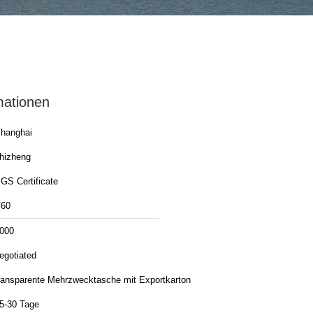
mationen
hanghai
hizheng
GS Certificate
60
000
egotiated
ransparente Mehrzwecktasche mit Exportkarton
5-30 Tage