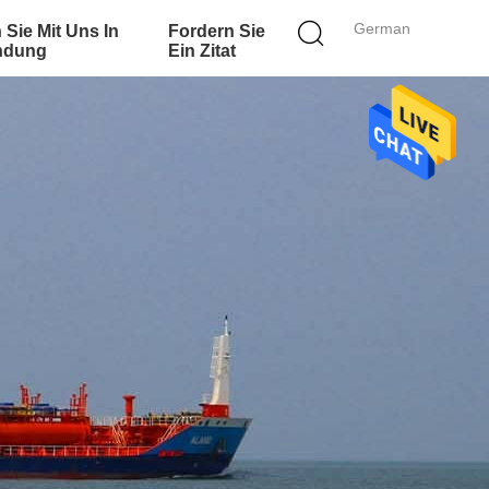
German
 Sie Mit Uns In
Fordern Sie
ndung
Ein Zitat