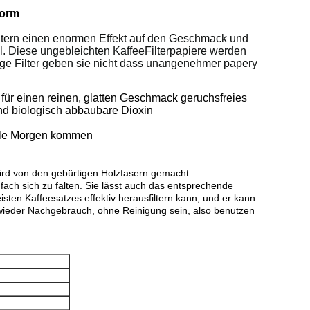
Form
iltern einen enormen Effekt auf den Geschmack und
l. Diese ungebleichten KaffeeFilterpapiere werden
ige Filter geben sie nicht dass unangenehmer papery
ür einen reinen, glatten Geschmack geruchsfreies
und biologisch abbaubare Dioxin
viele Morgen kommen
ird von den gebürtigen Holzfasern gemacht.
nfach sich zu falten. Sie lässt auch das entsprechende
isten Kaffeesatzes effektiv herausfiltern kann, und er kann
 wieder Nachgebrauch, ohne Reinigung sein, also benutzen