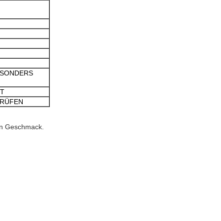
ESONDERS
IT
PRÜFEN
ren Geschmack.