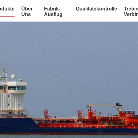
odukte
Über
Fabrik-
Qualitätskontrolle
Treten
Uns
Ausflug
Verbi