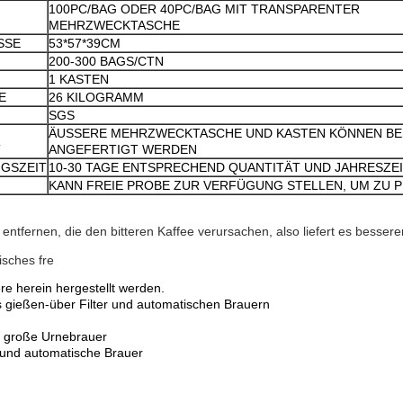
100PC/BAG ODER 40PC/BAG MIT TRANSPARENTER
MEHRZWECKTASCHE
SSE
53*57*39CM
200-300 BAGS/CTN
1 KASTEN
E
26 KILOGRAMM
SGS
ÄUSSERE MEHRZWECKTASCHE UND KASTEN KÖNNEN B
T
ANGEFERTIGT WERDEN
GSZEIT
10-30 TAGE ENTSPRECHEND QUANTITÄT UND JAHRESZE
KANN FREIE PROBE ZUR VERFÜGUNG STELLEN, UM ZU 
 entfernen, die den bitteren Kaffee verursachen, also liefert es besse
isches fre
re herein hergestellt werden.
s gießen-über Filter und automatischen Brauern
e große Urnebrauer
r und automatische Brauer