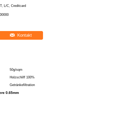
T, L/C, Creditcard
00000
Kontakt
50g/sqm
Holzschliff 100%
Getränkefiltration
iere 0.65mm