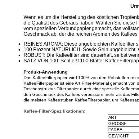
Umw
Wenn es um die Herstellung des köstlichen Tropfen
die Qualität des Gebräus haben. Wählen Sie diese F
vom speziellen Verbundpapier gemacht, das vollstän
Geschmack ab, der die reichen Aromen des Kaffees
REINES AROMA: Diese ungebleichten Kaffeefilter si
100 Prozent NATÜRLICH: Sowie Sein ungebleicht, sind
ROBUST: Die Kaffeefilter sind dauerhaft, selbst we
SATZ VON 100: Schließt 100 Blätter KaffeeFilterpap
Produkt-Anwendung
Das KaffeeFilterpapier wird 100% von den Rohstoffen rei
KaffeeFilterpapier ist eine Art Filter-Material gemacht von
Taschenstruktur-Filterpapier durch eine spezielle Kaffeemas
den Geschmack des Kaffees verbessern mehr als das Filter
die meisten Kaffeestuben KaffeeFilterpapier, um Kaffeesatz 
Kaffee-Filter-Spezifikationen:
ART
GRÖSSE
FARBE
GEWICHT