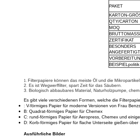
PAKET
KARTON-GRÖ
QTY/CARTON
MOQ
BRUTTOMASS
ZERTIFIKAT
BESONDERS
ANGEFERTIG
VORBEREITUN
BEISPIELpolitik
Filterpapiere können das meiste Öl und die Mikropartikel
1.
2. Es ist Wegwerffilter, spart Zeit für das Säubern.
3. Biologisch abbaubares Material, Naturholzpumpe, chem
Es gibt viele verschiedenen Formen, welche die Filterpapie
: V-förmiges Papier für moderne Versionen von Frau Benz
B: Quadrat-förmiges Papier für Chemex
C: rund-förmiges Papier für Aeropress, Chemex und einig
D: Korb-förmiges Papier für flache Unterseite gießen-übe
Ausführliche Bilder